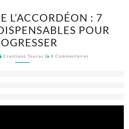
APPRENDRE
 L’ACCORDÉON : 7
L’ACCORDÉON
DISPENSABLES POUR
:
7
ROGRESSER
SECRETS
INDISPENSABLES
Commentaires
Crestiano Toucas
8 Commentaires
POUR
PROGRESSER