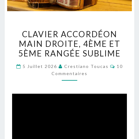
CLAVIER
CLAVIER ACCORDÉON
ACCORDÉON
MAIN DROITE, 4ÈME ET
MAIN
5ÈME RANGÉE SUBLIME
DROITE,
4ÈME
Commenta
5 Juillet 2026
Crestiano Toucas
10
ET
Commentaires
5ÈME
RANGÉE
SUBLIME