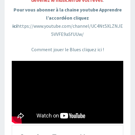
Pour vous abonner à la chaine youtube Apprendre
l’accordéon cliquez
ici
https://www.youtube.com/channel/UC4Nt5XLZNJE
5VVFE9aSfUUw/
Comment jouer le Blues cliquez ici !