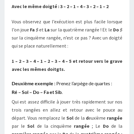
Avec le même doigté : 3 – 2 – 1 – 4 – 3 – 2 – 1 – 2
Vous observez que l’exécution est plus facile lorsque
l’on joue
Fa ♯
et
La
sur la quatrième rangée ! Et le
Do ♯
sur la cinquième rangée, n’est ce pas ? Avec un doigté
qui se place naturellement :
1 – 2 – 3 – 4 – 1 – 2 – 3 – 4 – 5 et retour vers le grave
avec les mêmes doitgts.
Deuxième exemple :
Prenez l’arpège de quartes :
Ré – Sol – Do – Fa et Sib
.
Qui est assez difficile à jouer très rapidement sur nos
trois rangées en allez et retour avec le pouce au
départ. Vous remplacez le
Sol
de la
d
euxième
rangée
par le
Sol
de la cinquième
rangée
; Le
Do
de la
première rangée
par le
Do
de la
quatrième rangée
;