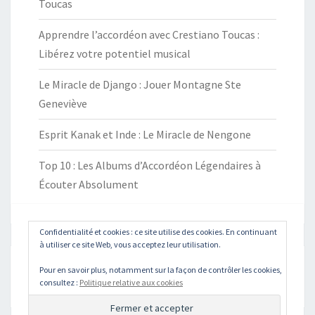
Toucas
Apprendre l’accordéon avec Crestiano Toucas :
Libérez votre potentiel musical
Le Miracle de Django : Jouer Montagne Ste
Geneviève
Esprit Kanak et Inde : Le Miracle de Nengone
Top 10 : Les Albums d’Accordéon Légendaires à
Écouter Absolument
Confidentialité et cookies : ce site utilise des cookies. En continuant
à utiliser ce site Web, vous acceptez leur utilisation.
Pour en savoir plus, notamment sur la façon de contrôler les cookies,
Rechercher :
Recher
consultez :
Politique relative aux cookies