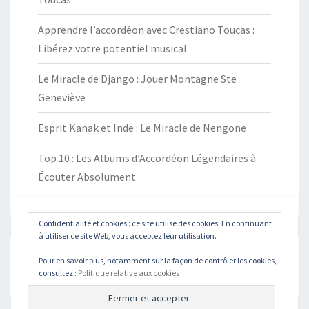
Apprendre l’accordéon avec Crestiano Toucas :
Libérez votre potentiel musical
Le Miracle de Django : Jouer Montagne Ste
Geneviève
Esprit Kanak et Inde : Le Miracle de Nengone
Top 10 : Les Albums d’Accordéon Légendaires à
Écouter Absolument
Confidentialité et cookies : ce site utilise des cookies. En continuant
à utiliser ce site Web, vous acceptez leur utilisation.
Pour en savoir plus, notamment sur la façon de contrôler les cookies,
Rechercher :
Recher
consultez :
Politique relative aux cookies