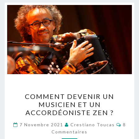
COMMENT
COMMENT DEVENIR UN
DEVENIR
MUSICIEN ET UN
UN
ACCORDÉONISTE ZEN ?
MUSICIEN
ET
Commen
7 Novembre 2021
Crestiano Toucas
8
UN
Commentaires