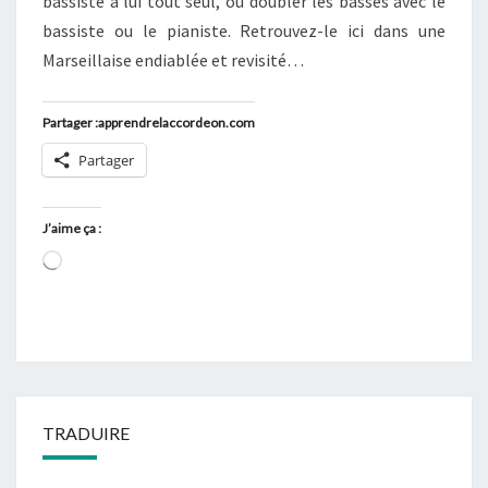
bassiste à lui tout seul, ou doubler les basses avec le
bassiste ou le pianiste. Retrouvez-le ici dans une
Marseillaise endiablée et revisité…
Partager :apprendrelaccordeon.com
Partager
J’aime ça :
Chargement…
TRADUIRE