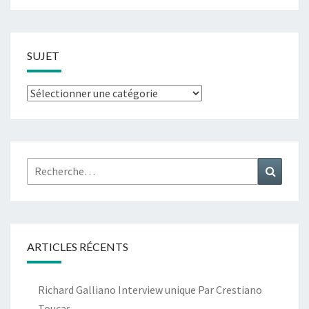
SUJET
Sujet
Rechercher :
Recher
ARTICLES RÉCENTS
Richard Galliano Interview unique Par Crestiano
Toucas