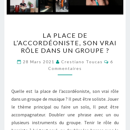
LA
LA PLACE DE
PLACE
L’ACCORDÉONISTE, SON VRAI
DE
RÔLE DANS UN GROUPE ?
L’ACCORDÉONISTE,
SON
Comment
28 Mars 2021
Crestiano Toucas
6
VRAI
Commentaires
RÔLE
DANS
Quelle est la place de l’accordéoniste, son vrai rôle
UN
dans un groupe de musique ? Il peut être soliste. Jouer
GROUPE
le thème principal ou faire un solo, Il peut être
?
accompagnateur. Doubler une phrase avec un ou
plusieurs instruments du groupe. Tenir le rôle du