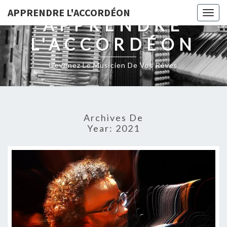
Skip
APPRENDRE L'ACCORDÉON
Togg
to
APPRENDRE
navig
content
L'ACCORDÉON
Devenez Le Musicien De Vos Rêves
Archives De
Year:
2021