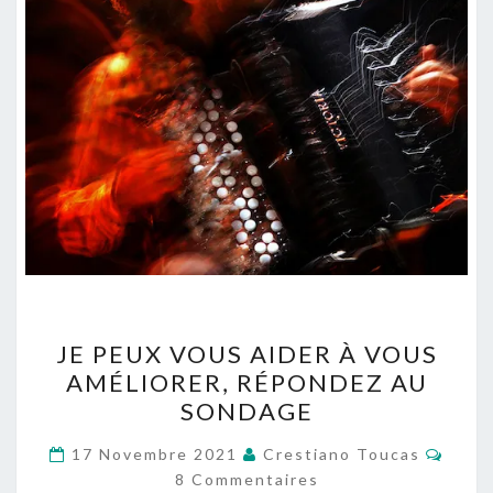
JE
JE PEUX VOUS AIDER À VOUS
PEUX
AMÉLIORER, RÉPONDEZ AU
VOUS
SONDAGE
AIDER
À
Comm
17 Novembre 2021
Crestiano Toucas
VOUS
8 Commentaires