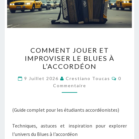
COMMENT
COMMENT JOUER ET
JOUER
IMPROVISER LE BLUES À
ET
L’ACCORDÉON
IMPROVISER
LE
Comment
9 Juillet 2026
Crestiano Toucas
0
BLUES
Commentaire
À
L’ACCORDÉON
(Guide complet pour les étudiants accordéonistes)
Techniques, astuces et inspiration pour explorer
l’univers du Blues à l’accordéon