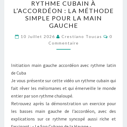
RYTHME CUBAIN À
CUBAIN
L’ACCORDÉON : LA MÉTHODE
À
SIMPLE POUR LA MAIN
L’ACCORDÉON
GAUCHE
:
Comment
LA
10 Juillet 2026
Crestiano Toucas
0
Commentaire
MÉTHODE
SIMPLE
POUR
Initiation main gauche accordéon avec rythme latin
LA
de Cuba
MAIN
Je vous présente sur cette vidéo un rythme cubain qui
GAUCHE
fait rêver les mélomanes et qui émerveille le monde
entier par son rythme chaloupé.
Retrouvez après la démonstration un exercice pour
les basses main gauche de l’accordéon, avec des
explications sur ce rythme syncopé aussi riche et
fascinant : « Le Son Cubano de la Havane »