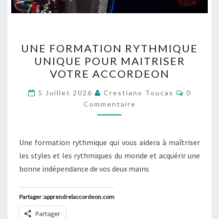
UNE
UNE FORMATION RYTHMIQUE
FORMATION
UNIQUE POUR MAITRISER
RYTHMIQUE
VOTRE ACCORDEON
UNIQUE
POUR
Comment
5 Juillet 2026
Crestiano Toucas
0
MAITRISER
Commentaire
VOTRE
ACCORDEON
Une formation rythmique qui vous aidera à maîtriser
les styles et les rythmiques du monde et acquérir une
bonne indépendance de vos deux mains
Partager :apprendrelaccordeon.com
Partager