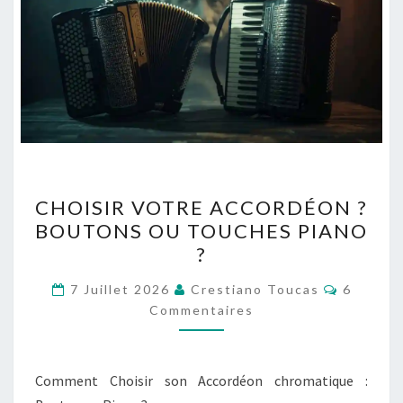
CHOISIR
CHOISIR VOTRE ACCORDÉON ?
VOTRE
BOUTONS OU TOUCHES PIANO
ACCORDÉON
?
?
BOUTONS
Comment
7 Juillet 2026
Crestiano Toucas
6
OU
Commentaires
TOUCHES
PIANO
Comment Choisir son Accordéon chromatique :
?