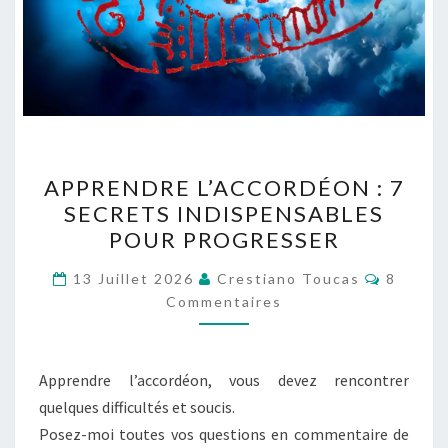
APPRENDRE
APPRENDRE L’ACCORDÉON : 7
L’ACCORDÉON
SECRETS INDISPENSABLES
:
POUR PROGRESSER
7
SECRETS
Comment
13 Juillet 2026
Crestiano Toucas
8
INDISPENSABLES
Commentaires
POUR
PROGRESSER
Apprendre l’accordéon, vous devez rencontrer
quelques difficultés et soucis.
Posez-moi toutes vos questions en commentaire de