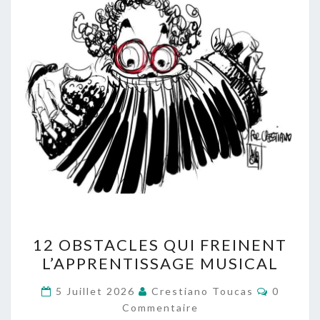
12
12 OBSTACLES QUI FREINENT
OBSTACLES
L’APPRENTISSAGE MUSICAL
QUI
FREINENT
Comment
5 Juillet 2026
Crestiano Toucas
0
L’APPRENTISSAGE
Commentaire