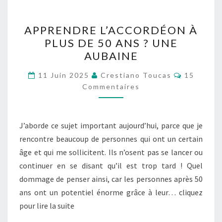
APPRENDRE
APPRENDRE L’ACCORDÉON À
L’ACCORDÉON
PLUS DE 50 ANS ? UNE
À
AUBAINE
PLUS
DE
Commenta
11 Juin 2025
Crestiano Toucas
15
50
Commentaires
ANS
?
J’aborde ce sujet important aujourd’hui, parce que je
UNE
rencontre beaucoup de personnes qui ont un certain
AUBAINE
âge et qui me sollicitent. Ils n’osent pas se lancer ou
continuer en se disant qu’il est trop tard ! Quel
dommage de penser ainsi, car les personnes après 50
ans ont un potentiel énorme grâce à leur… cliquez
pour lire la suite