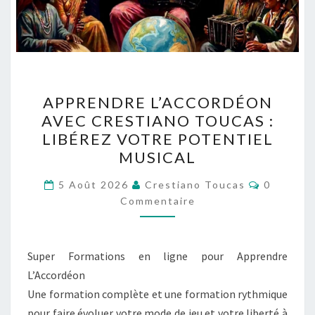
APPRENDRE
APPRENDRE L’ACCORDÉON
L’ACCORDÉON
AVEC CRESTIANO TOUCAS :
AVEC
LIBÉREZ VOTRE POTENTIEL
CRESTIANO
MUSICAL
TOUCAS
Commenta
:
5 Août 2026
Crestiano Toucas
0
Commentaire
LIBÉREZ
VOTRE
POTENTIEL
Super Formations en ligne pour Apprendre
MUSICAL
L’Accordéon
Une formation complète et une formation rythmique
pour faire évoluer votre mode de jeu et votre liberté à