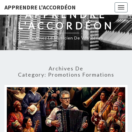
Skip
APPRENDRE L'ACCORDÉON
Togg
to
APPRENDRE
navig
content
L'ACCORDÉON
Devenez Le Musicien De Vos Rêves
Archives De
Category:
Promotions Formations