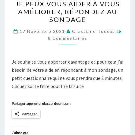
JE PEUX VOUS AIDER À VOUS
PEUX
AMÉLIORER, RÉPONDEZ AU
VOUS
SONDAGE
AIDER
À
Comm
17 Novembre 2021
Crestiano Toucas
VOUS
8 Commentaires
AMÉLIORER,
RÉPONDEZ
Je souhaite vous apporter davantage et pour cela j’ai
AU
besoin de votre aide en répondant à mon sondage, un
SONDAGE
petit questionnaire qui ne vous prendra que 2 minutes.
Cliquez sur le titre pour lire la suite
Partager :apprendrelaccordeon.com
Partager
J’aime ça :