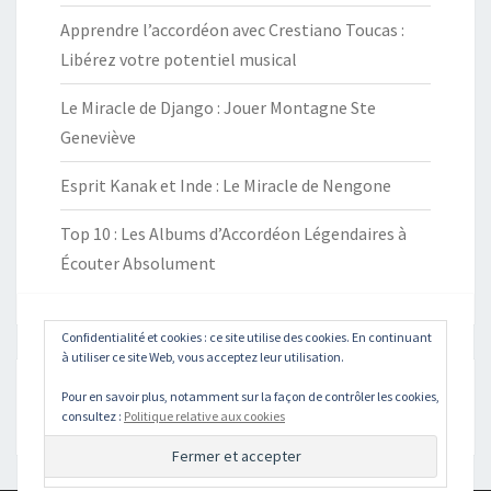
Apprendre l’accordéon avec Crestiano Toucas :
Libérez votre potentiel musical
Le Miracle de Django : Jouer Montagne Ste
Geneviève
Esprit Kanak et Inde : Le Miracle de Nengone
Top 10 : Les Albums d’Accordéon Légendaires à
Écouter Absolument
Confidentialité et cookies : ce site utilise des cookies. En continuant
à utiliser ce site Web, vous acceptez leur utilisation.
Rechercher :
Pour en savoir plus, notamment sur la façon de contrôler les cookies,
Recher
consultez :
Politique relative aux cookies