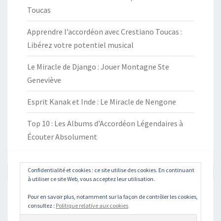
Toucas
Apprendre l’accordéon avec Crestiano Toucas :
Libérez votre potentiel musical
Le Miracle de Django : Jouer Montagne Ste
Geneviève
Esprit Kanak et Inde : Le Miracle de Nengone
Top 10 : Les Albums d’Accordéon Légendaires à
Écouter Absolument
Confidentialité et cookies : ce site utilise des cookies. En continuant
à utiliser ce site Web, vous acceptez leur utilisation.
Pour en savoir plus, notamment sur la façon de contrôler les cookies,
Rechercher :
Recher
consultez :
Politique relative aux cookies