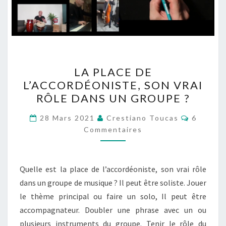
LA
LA PLACE DE
PLACE
L’ACCORDÉONISTE, SON VRAI
DE
RÔLE DANS UN GROUPE ?
L’ACCORDÉONISTE,
SON
Comment
28 Mars 2021
Crestiano Toucas
6
VRAI
Commentaires
RÔLE
DANS
Quelle est la place de l’accordéoniste, son vrai rôle
UN
dans un groupe de musique ? Il peut être soliste. Jouer
GROUPE
le thème principal ou faire un solo, Il peut être
?
accompagnateur. Doubler une phrase avec un ou
plusieurs instruments du groupe. Tenir le rôle du