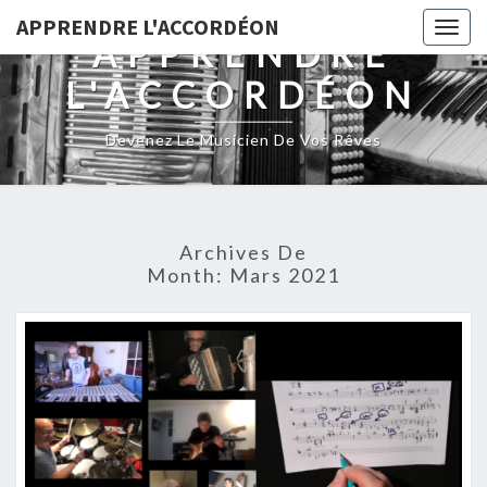
Skip
APPRENDRE L'ACCORDÉON
Togg
to
APPRENDRE
navig
content
L'ACCORDÉON
Devenez Le Musicien De Vos Rêves
Archives De
Month:
Mars 2021