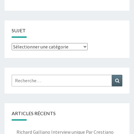
SUJET
Sujet
Rechercher :
Recher
ARTICLES RÉCENTS
Richard Galliano Interview unique Par Crestiano