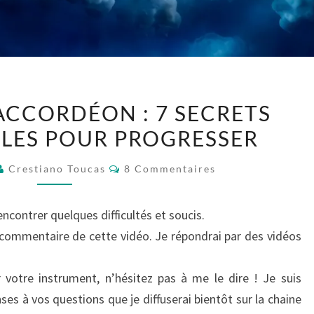
APPRENDRE
ACCORDÉON : 7 SECRETS
L’ACCORDÉON
BLES POUR PROGRESSER
:
7
Commentaires
Crestiano Toucas
8 Commentaires
SECRETS
INDISPENSABLES
ncontrer quelques difficultés et soucis.
POUR
commentaire de cette vidéo. Je répondrai par des vidéos
PROGRESSER
votre instrument, n’hésitez pas à me le dire ! Je suis
es à vos questions que je diffuserai bientôt sur la chaine