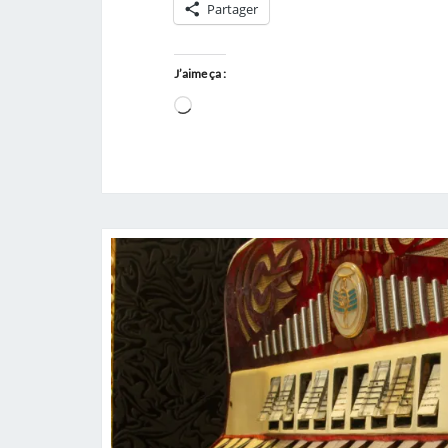
Partager
J’aime ça :
Chargement…