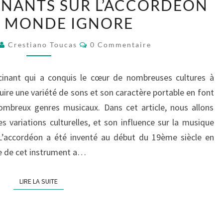
CINANTS SUR L’ACCORDÉON
SECRETS
E MONDE IGNORE
FASCINANTS
SUR
Commentaires
Crestiano Toucas
0 Commentaire
L’ACCORDÉON
QUE
cinant qui a conquis le cœur de nombreuses cultures à
LE
uire une variété de sons et son caractère portable en font
MONDE
ombreux genres musicaux. Dans cet article, nous allons
IGNORE
es variations culturelles, et son influence sur la musique
 L’accordéon a été inventé au début du 19ème siècle en
ée de cet instrument a…
LIRE LA SUITE
LIRE LA SUITE