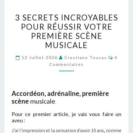
3
3 SECRETS INCROYABLES
SECRETS
POUR RÉUSSIR VOTRE
INCROYABLES
PREMIÈRE SCÈNE
POUR
RÉUSSIR
MUSICALE
VOTRE
Comment
12 Juillet 2026
Crestiano Toucas
4
PREMIÈRE
Commentaires
SCÈNE
MUSICALE
Accordéon, adrénaline, première
scène
musicale
Pour ce premier article, je vais vous faire un
aveu :
J’ai l’impression et la sensation d’avoir 10 ans, comme