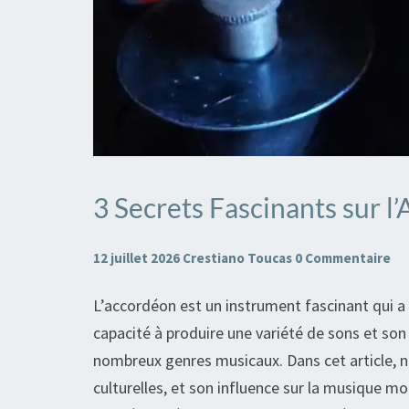
3 Secrets Fascinants sur 
3
Secrets
Fascinants
Commentaires
12 juillet 2026
Crestiano Toucas
0 Commentaire
sur
L’accordéon est un instrument fascinant qui a
l’Accordéon
capacité à produire une variété de sons et son
que
nombreux genres musicaux. Dans cet article, nou
le
culturelles, et son influence sur la musique m
Monde