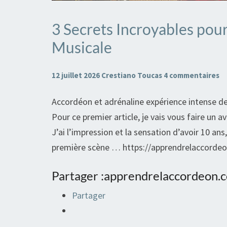
3 Secrets Incroyables pou
3
Secrets
Musicale
Incroyables
pour
Commentaires
12 juillet 2026
Crestiano Toucas
4 commentaires
Réussir
Accordéon et adrénaline expérience intense de
votre
Pour ce premier article, je vais vous faire un av
Première
J’ai l’impression et la sensation d’avoir 10 an
Scène
première scène … https://apprendrelaccorde
Musicale
Partager :apprendrelaccordeon.
Partager