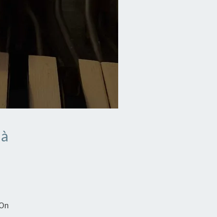
 à
 On