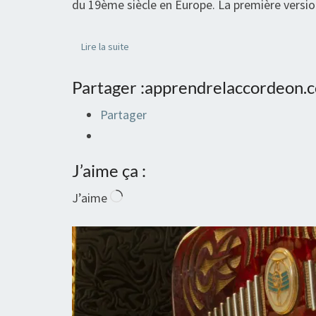
du 19ème siècle en Europe. La première versi
Ignore
Lire la suite
Lire la suite
Partager :apprendrelaccordeon.
Partager
J’aime ça :
Chargement…
J’aime