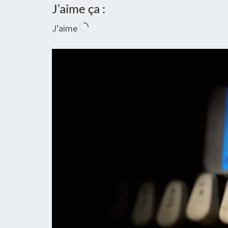
J’aime ça :
Chargement…
J’aime