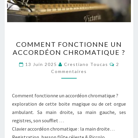
COMMENT
COMMENT FONCTIONNE UN
FONCTIONNE
ACCORDÉON CHROMATIQUE ?
UN
ACCORDÉON
Commenta
13 Juin 2025
Crestiano Toucas
2
CHROMATIQUE
Commentaires
?
Comment fonctionne un accordéon chromatique ?
exploration de cette boite magique ou de cet orgue
ambulant. Sa main droite, sa main gauche, ses
registres, son soufflet …
Clavier accordéon chromatique : la main droite…
Registration, basson flûte céleste & Piccolo…