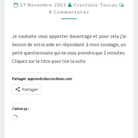
À
Comm
17 Novembre 2021
Crestiano Toucas
VOUS
8 Commentaires
AMÉLIORER,
RÉPONDEZ
Je souhaite vous apporter davantage et pour cela j’ai
AU
besoin de votre aide en répondant à mon sondage, un
SONDAGE
petit questionnaire qui ne vous prendra que 2 minutes.
Cliquez sur le titre pour lire la suite
Partager :apprendrelaccordeon.com
Partager
J’aime ça :
Chargement…