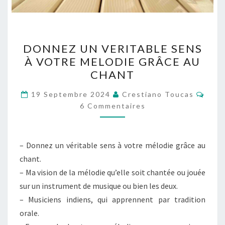
DONNEZ
DONNEZ UN VERITABLE SENS
UN
À VOTRE MELODIE GRÂCE AU
VERITABLE
CHANT
SENS
À
Comm
19 Septembre 2024
Crestiano Toucas
VOTRE
6 Commentaires
MELODIE
GRÂCE
– Donnez un véritable sens à votre mélodie grâce au
AU
chant.
CHANT
– Ma vision de la mélodie qu’elle soit chantée ou jouée
sur un instrument de musique ou bien les deux.
– Musiciens indiens, qui apprennent par tradition
orale.