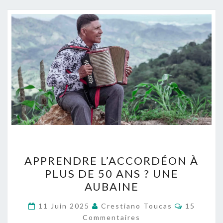
APPRENDRE
APPRENDRE L’ACCORDÉON À
L’ACCORDÉON
PLUS DE 50 ANS ? UNE
À
AUBAINE
PLUS
DE
Commenta
11 Juin 2025
Crestiano Toucas
15
50
Commentaires