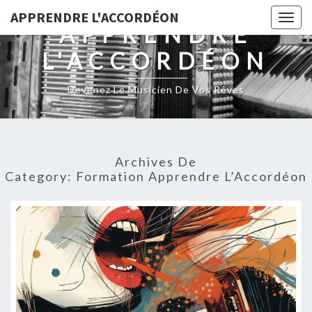
Skip
APPRENDRE L'ACCORDÉON
Togg
to
APPRENDRE
navig
content
L'ACCORDÉON
Devenez Le Musicien De Vos Rêves
Archives De
Category:
Formation Apprendre L’Accordéon