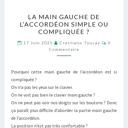
LA
LA MAIN GAUCHE DE
MAIN
L’ACCORDÉON SIMPLE OU
GAUCHE
COMPLIQUÉE ?
DE
L’ACCORDÉON
Commenta
17 Juin 2025
Crestiano Toucas
0
SIMPLE
Commentaire
OU
COMPLIQUÉE
Pourquoi cette main gauche de l’accordéon est si
?
compliquée ?
On n’a pas les yeux sur le clavier.
On ne voit pas bien le clavier main gauche ?
On ne peut pas voir nos doigts sur les boutons ? Donc
ça paraît plus difficile d’aborder la partie main gauche
de l’accordéon.
La position n’est pas très confortable ?