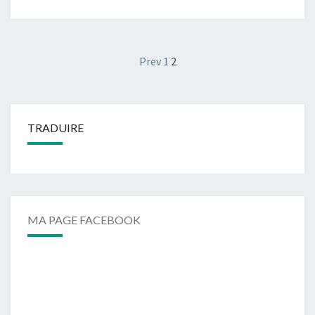
Pagination
Prev
1
2
des
publications
TRADUIRE
MA PAGE FACEBOOK
Ma page Facebook