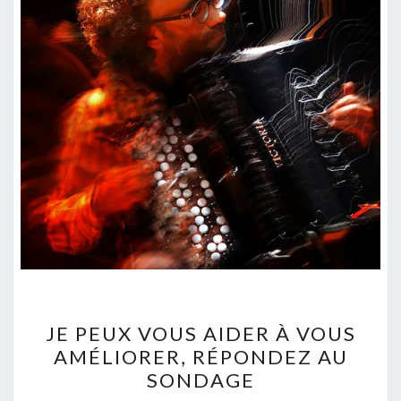
JE
JE PEUX VOUS AIDER À VOUS
PEUX
AMÉLIORER, RÉPONDEZ AU
VOUS
SONDAGE
AIDER