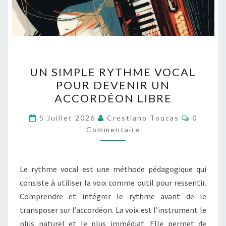
UN
UN SIMPLE RYTHME VOCAL
SIMPLE
POUR DEVENIR UN
RYTHME
ACCORDÉON LIBRE
VOCAL
POUR
Comment
5 Juillet 2026
Crestiano Toucas
0
DEVENIR
Commentaire
UN
ACCORDÉON
Le rythme vocal est une méthode pédagogique qui
LIBRE
consiste à utiliser la voix comme outil pour ressentir.
Comprendre et intégrer le rythme avant de le
transposer sur l’accordéon. La voix est l’instrument le
plus naturel et le plus immédiat. Elle permet de