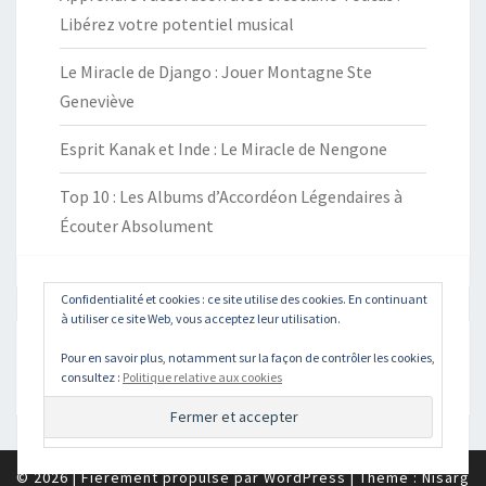
Libérez votre potentiel musical
Le Miracle de Django : Jouer Montagne Ste
Geneviève
Esprit Kanak et Inde : Le Miracle de Nengone
Top 10 : Les Albums d’Accordéon Légendaires à
Écouter Absolument
Confidentialité et cookies : ce site utilise des cookies. En continuant
à utiliser ce site Web, vous acceptez leur utilisation.
Rechercher :
Pour en savoir plus, notamment sur la façon de contrôler les cookies,
Recher
consultez :
Politique relative aux cookies
© 2026
|
Fièrement propulsé par
WordPress
|
Thème :
Nisarg