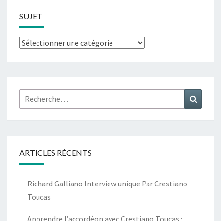
SUJET
Sujet
Rechercher :
Recher
ARTICLES RÉCENTS
Richard Galliano Interview unique Par Crestiano
Toucas
Apprendre l’accordéon avec Crestiano Toucas :