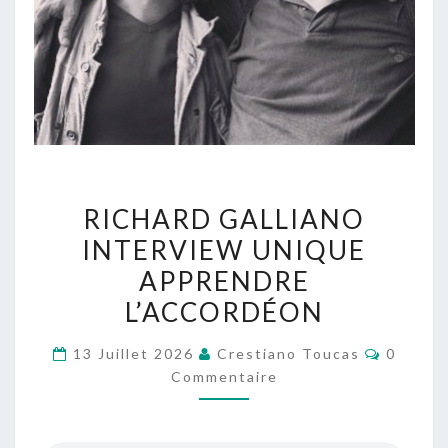
RICHARD
RICHARD GALLIANO
GALLIANO
INTERVIEW UNIQUE
INTERVIEW
APPRENDRE
UNIQUE
APPRENDRE
L’ACCORDÉON
L’ACCORDÉON
Comment
13 Juillet 2026
Crestiano Toucas
0
Commentaire