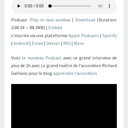
Podcast:
Play in new window
|
Download
(Duration:
2:08:34 — 88.3MB) |
Embed
s'inscrire via une plateforme
Apple Podcasts
|
Spotify
|
Android
|
Email
|
Deezer
|
RSS
|
More
Voici
le nouveau Podcast
avec ce grand interview de
plus de 2h avec Le grand maître de l’accordéon Richard
Galliano pour le blog
apprendre l’accordéon