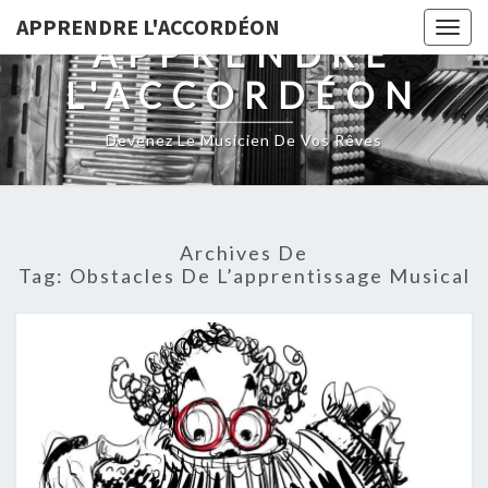
Skip
APPRENDRE L'ACCORDÉON
Togg
to
APPRENDRE
navig
content
L'ACCORDÉON
Devenez Le Musicien De Vos Rêves
Archives De
Tag:
Obstacles De L’apprentissage Musical