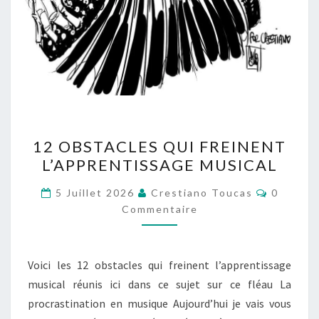
12
12 OBSTACLES QUI FREINENT
OBSTACLES
L’APPRENTISSAGE MUSICAL
QUI
FREINENT
Comment
5 Juillet 2026
Crestiano Toucas
0
L’APPRENTISSAGE
Commentaire
MUSICAL
Voici les 12 obstacles qui freinent l’apprentissage
musical réunis ici dans ce sujet sur ce fléau La
procrastination en musique Aujourd’hui je vais vous