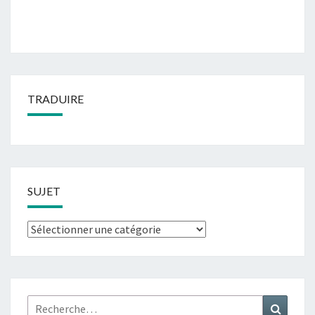
TRADUIRE
SUJET
Sujet
Rechercher :
Recher