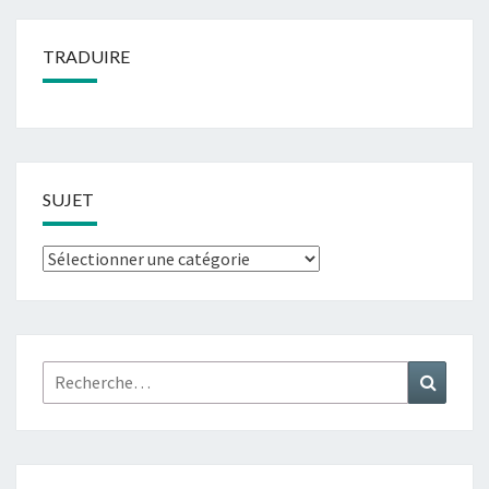
TRADUIRE
SUJET
Sujet
Rechercher :
Recher