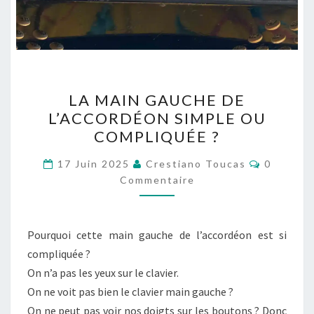
LA
LA MAIN GAUCHE DE
MAIN
L’ACCORDÉON SIMPLE OU
GAUCHE
COMPLIQUÉE ?
DE
L’ACCORDÉON
Commenta
17 Juin 2025
Crestiano Toucas
0
SIMPLE
Commentaire
OU
COMPLIQUÉE
Pourquoi cette main gauche de l’accordéon est si
?
compliquée ?
On n’a pas les yeux sur le clavier.
On ne voit pas bien le clavier main gauche ?
On ne peut pas voir nos doigts sur les boutons ? Donc