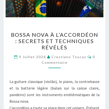
BOSSA
BOSSA NOVA À L’ACCORDÉON
NOVA
: SECRETS ET TECHNIQUES
À
RÉVÉLÉS
L’ACCORDÉON
:
Comment
9 Juillet 2026
Crestiano Toucas
0
SECRETS
Commentaire
ET
TECHNIQUES
La guitare classique (violão), le piano, la contrebasse
RÉVÉLÉS
et la batterie légère (balais sur la caisse claire,
pandeiro) sont les instruments emblématiques de la
Bossa nova.
L’accordéon a toute sa place dans cet univers. Présent