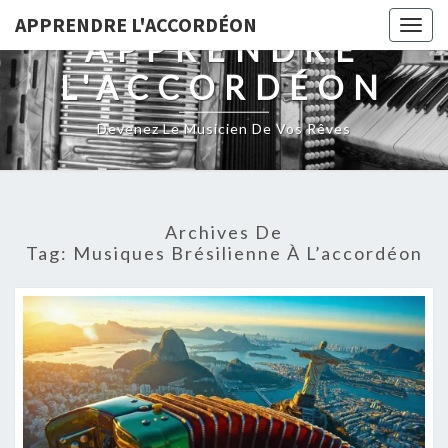
Skip
APPRENDRE L'ACCORDÉON
Togg
to
APPRENDRE
navig
content
L'ACCORDÉON
Devenez Le Musicien De Vos Rêves
Archives De
Tag:
Musiques Brésilienne À L’accordéon