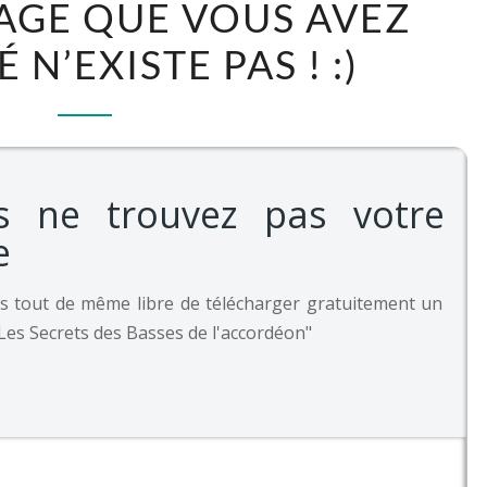
PAGE QUE VOUS AVEZ
!
N’EXISTE PAS ! :)
LA
PAGE
QUE
VOUS
AVEZ
s ne trouvez pas votre
DEMANDÉ
e
N’EXISTE
PAS
s tout de même libre de télécharger gratuitement un
!
Les Secrets des Basses de l'accordéon"
:)