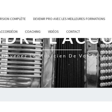
VERSION COMPLÈTE
DEVENIR PRO AVEC LES MEILLEURES FORMATIONS
NDRE L'ACC
’ACCORDÉON
COACHING
VIDÉOS
CONTACT
Devenez Le Musicien De Vos Rêves
OUPS