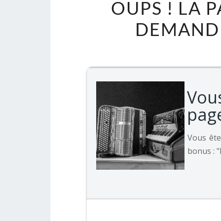
OUPS ! LA 
DEMANDÉ 
Vou
pag
Vous ête
bonus : "